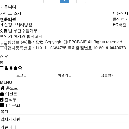
커뮤니티
사이트 소개
이용안내
이용약관
문의하기
갤러리
개인정보처리방침
PC버전
이메일 무단수집거부
장터
책임의 한계와 법적고지
쇼핑정보 (주)
뽑기닷컴
Copyright ⓒ PPOBGIE All Rights reserved
포럼
사업자등록번호 : 110111-6684785
특허출원번호 10-2019-0040673
로그인
회원가입
정보찾기
MENU
홈으로
이벤트
출석부
1:1 문의
뽑기
업체게시판
커뮤니티