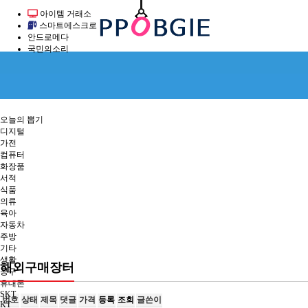
아이템 거래소
스마트에스크로
안드로메다
국민의소리
오늘의 뽑기
디지털
가전
컴퓨터
화장품
서적
식품
의류
육아
자동차
주방
기타
생활
해외구매장터
공구
휴대폰
SKT
번호
상태
제목
댓글
가격
등록
조회
글쓴이
KT