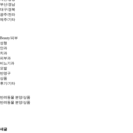
부산/경남
대구/경북
광주/전라
제주/기타
Beauty/피부
성형
안과
치과
피부과
비뇨기과
모발
반영구
상품
후기/기타
반려동물 분양/상품
반려동물 분양/상품
새글