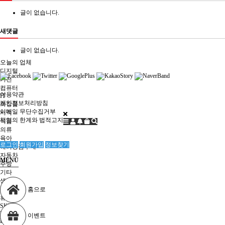
글이 없습니다.
새댓글
글이 없습니다.
업체게시판
오늘의 업체
디지털
가전
컴퓨터
이용약관
IT
개인정보처리방침
화장품
이메일 무단수집거부
서적
책임의 한계와 법적고지
식품
의류
육아
로그인
회원가입
정보찾기
해외상품구매
자동차
MENU
주방
기타
생활
공구
홈으로
휴대폰
SKT
KT
이벤트
LGU +