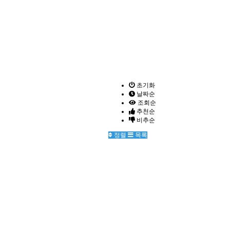
초기화
날짜순
조회순
추천순
비추순
정렬
목록