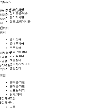
커뮤니티
자유게시판
반려동물분양/상품
정치토론/이슈
댕댕이
유머게시판
냥이
질문/요청게시판
새
기타
갤러리
장터
뽑기장터
휴대폰장터
쿠폰장터
해외구매장터
대부업체
아이템장터
1금융
재능장터
2금융
중고차/오토바이
p2p대출
캠핑장터
기타
포럼
휴대폰/가전
휴대폰/가전 II
스포츠/레져
경제/지역
PC 통신
문화
PC 통신
취미
그룹