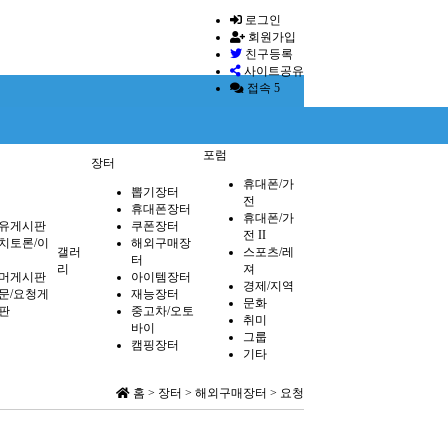
로그인
회원가입
친구등록
사이트공유
접속 5
포럼
장터
휴대폰/가
뽑기장터
전
휴대폰장터
휴대폰/가
유게시판
쿠폰장터
전 II
치토론/이
해외구매장
갤러
스포츠/레
터
리
져
머게시판
아이템장터
경제/지역
문/요청게
재능장터
문화
판
중고차/오토
취미
바이
그룹
캠핑장터
기타
홈 > 장터 > 해외구매장터 > 요청