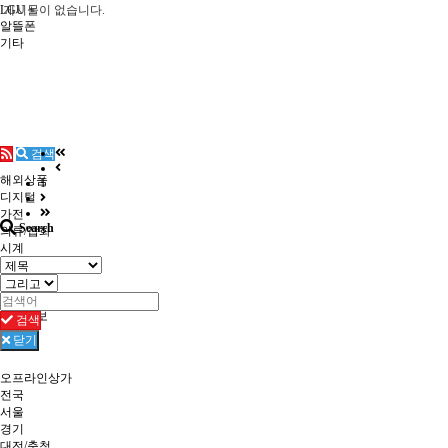
LGU +
게시물이 없습니다.
알뜰폰
기타
검색
해외상품
1
디지털
가전
Search
의류/잡화
시계
식품/건강
컴퓨터
육아
기타정보
검색
닫기
오프라인상가
전국
서울
경기
대전/충청