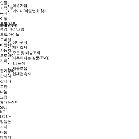
인물
회원가입
가족/아이
아이디/비밀번호 찾기
음식
여행
동물/식물
SERVICE
풍경/야경/그림
모델/아이돌
모바일
장바구니
바탕화면
개인결제
자동차
주문 및 배송조회
오토바이
자주하시는 질문(FAQ)
기타
1:1 문의
장터
새글모음
뽑기장터
현재접속자
팝니다
삽니다
교환
나눔
요청
휴대폰장터
SKT
KT
LG U+
알뜰폰
기타
나눔
데이터