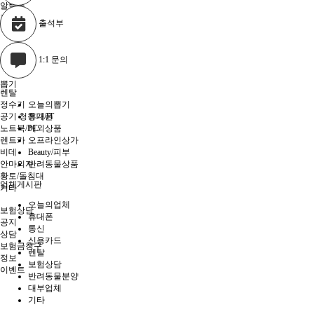
알뜰폰
기타
출석부
1:1 문의
뽑기
렌탈
정수기
오늘의뽑기
공기 청청기/IT
휴대폰
노트북/PC
해외상품
렌트카
오프라인상가
비데
Beauty/피부
안마의자
반려동물상품
황토/돌침대
업체게시판
기타
오늘의업체
보험상담
휴대폰
공지
통신
상담
신용카드
보험금청구
렌탈
정보
보험상담
이벤트
반려동물분양
대부업체
기타