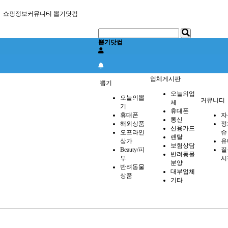
쇼핑정보커뮤니티 뽑기닷컴
뽑기닷컴
업체게시판
뽑기
뽑기
오늘의업
오늘의뽑
커뮤니티
체
기
휴대폰
휴대폰
자
통신
해외상품
정
신용카드
오프라인
슈
렌탈
상가
유
보험상담
Beauty/피
질
반려동물
부
시
분양
반려동물
대부업체
상품
기타