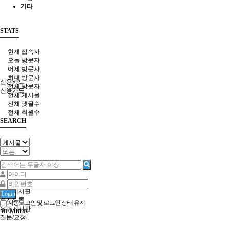
기타
STATS
현재 접속자
오늘 방문자
어제 방문자
최대 방문자
신용카드
전체 방문자
신용카드
전체 게시물
전체 댓글수
전체 회원수
SEARCH
커뮤니티
자유게시판
Login
정치토론
자동로그인 및 로그인 상태 유지
유머게시판
MEMBER
질문/요청
사진갤러리