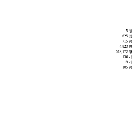
5 명
625 명
715 명
4,823 명
513,172 명
136 개
19 개
105 명