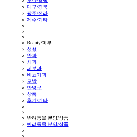
부산/경남
대구/경북
광주/전라
제주/기타
Beauty/피부
성형
안과
치과
피부과
비뇨기과
모발
반영구
상품
후기/기타
반려동물 분양/상품
반려동물 분양/상품