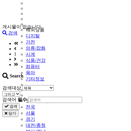
게시물이 없습니다.
해외상품
검색
디지털
가전
의류/잡화
1
시계
식품/건강
컴퓨터
육아
Search
기타정보
검색대상
검색어
필수
오프라인상가
검색
전국
서울
닫기
경기
대전/충청