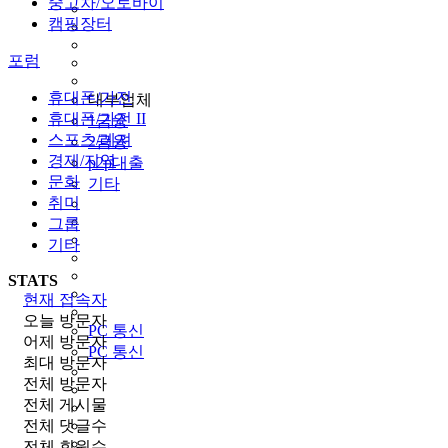
중고차/오토바이
캠핑장터
포럼
휴대폰/가전
대부업체
휴대폰/가전 II
1금융
스포츠/레져
2금융
경제/지역
p2p대출
문화
기타
취미
그룹
기타
STATS
현재 접속자
오늘 방문자
PC 통신
어제 방문자
PC 통신
최대 방문자
전체 방문자
전체 게시물
전체 댓글수
전체 회원수