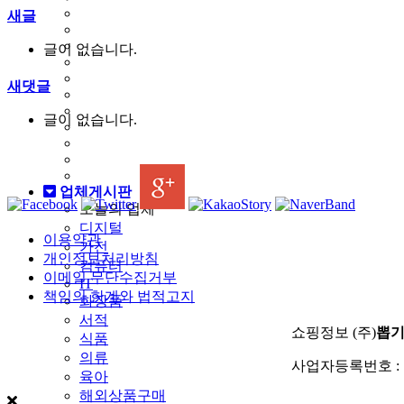
새글
글이 없습니다.
새댓글
글이 없습니다.
업체게시판
오늘의 업체
디지털
이용약관
가전
개인정보처리방침
컴퓨터
이메일 무단수집거부
IT
책임의 한계와 법적고지
화장품
서적
쇼핑정보 (주)
뽑
식품
의류
사업자등록번호 : 11
육아
해외상품구매