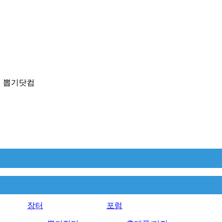
 뽑기닷컴
장터
포럼