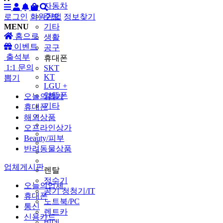
자동차
주방
로그인
회원가입
정보찾기
MENU
기타
홈으로
생활
이벤트
공구
출석부
휴대폰
1:1 문의
SKT
KT
뽑기
LGU +
알뜰폰
오늘의뽑기
기타
휴대폰
해외상품
오프라인상가
Beauty/피부
반려동물상품
업체게시판
렌탈
정수기
오늘의업체
공기 청청기/IT
휴대폰
노트북/PC
통신
렌트카
신용카드
비데