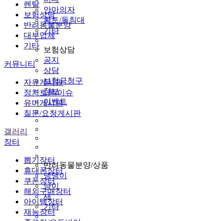
렌탈
안마의자
보험상담
황토/돌침대
반려동물분양
기타
대부업체
기타
보험상담
공지
커뮤니티
상담
보험금청구
자유게시판
정보
정치토론/이슈
이벤트
유머게시판
질문/요청게시판
갤러리
장터
뽑기장터
반려동물분양/상품
휴대폰장터
댕댕이
쿠폰장터
냥이
해외구매장터
새
아이템장터
기타
재능장터