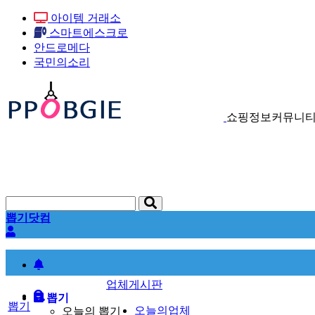
아이템 거래소
스마트에스크로
안드로메다
국민의소리
쇼핑정보커뮤니티
뽑기닷컴
업체게시판
뽑기
뽑기
오늘의업체
오늘의 뽑기