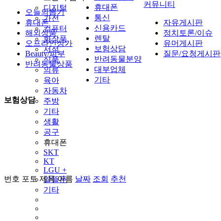
커뮤니티
휴대폰
디지털
오늘의뽑기
통신
가전
휴대폰
자유게시판
신용카드
컴퓨터
해외상품
정치토론/이슈
렌탈
화장품
오프라인상가
유머게시판
보험상담
서적
Beauty/피부
질문/요청게시판
반려동물분양
식품
반려동물상품
대부업체
의류
기타
육아
자동차
보험상담
주방
기타
생활
공구
휴대폰
SKT
KT
LGU +
번호
포토
제목
이름
날짜
조회
추천
알뜰폰
기타