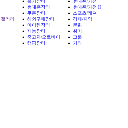
뽑기장터
휴대폰/가전
휴대폰장터
휴대폰/가전 II
쿠폰장터
스포츠/레져
갤러리
해외구매장터
경제/지역
아이템장터
문화
재능장터
취미
중고차/오토바이
그룹
캠핑장터
기타