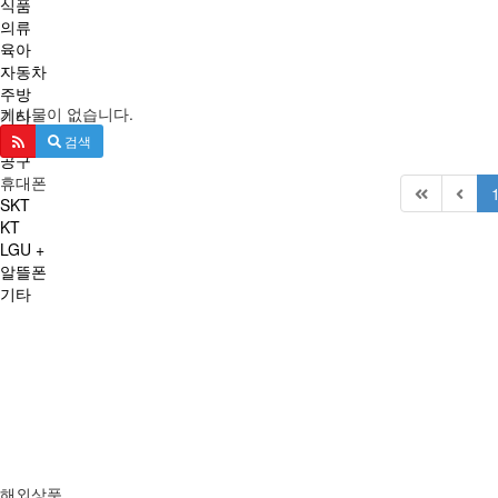
식품
의류
육아
자동차
주방
게시물이 없습니다.
기타
생활
검색
공구
휴대폰
SKT
KT
LGU +
알뜰폰
기타
해외상품