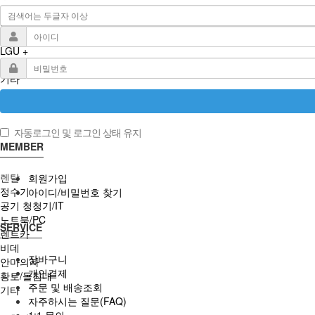
휴대폰
SKT
KT
LGU +
알뜰폰
기타
자동로그인 및 로그인 상태 유지
MEMBER
렌탈
회원가입
정수기
아이디/비밀번호 찾기
공기 청청기/IT
노트북/PC
SERVICE
렌트카
비데
장바구니
안마의자
개인결제
황토/돌침대
주문 및 배송조회
기타
자주하시는 질문(FAQ)
1:1 문의