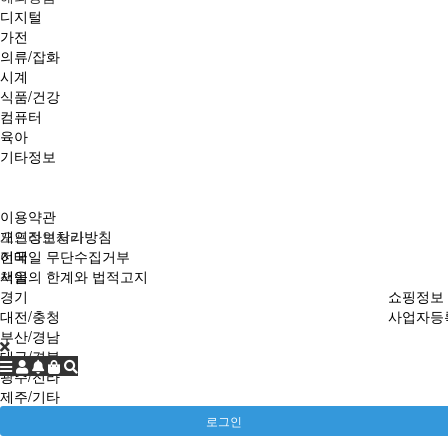
디지털
가전
의류/잡화
시계
식품/건강
컴퓨터
육아
기타정보
이용약관
개인정보처리방침
오프라인상가
이메일 무단수집거부
전국
책임의 한계와 법적고지
서울
쇼핑정보 
경기
사업자등록번
대전/충청
부산/경남
대구/경북
광주/전라
제주/기타
로그인