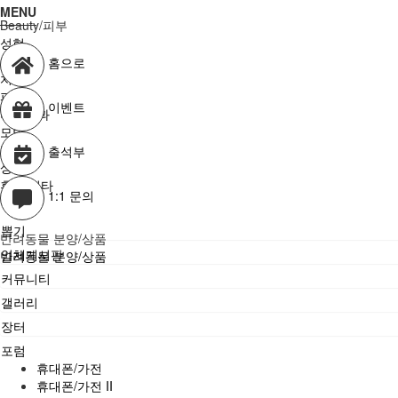
MENU
Beauty/피부
성형
안과
홈으로
치과
피부과
이벤트
비뇨기과
모발
반영구
출석부
상품
후기/기타
1:1 문의
뽑기
반려동물 분양/상품
업체게시판
반려동물 분양/상품
커뮤니티
갤러리
장터
포럼
휴대폰/가전
휴대폰/가전 II