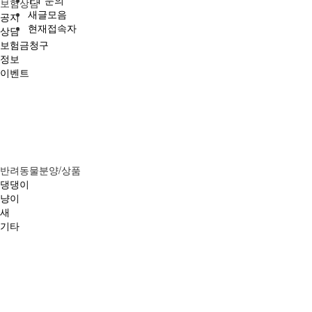
보험상담
새글모음
공지
현재접속자
상담
보험금청구
정보
이벤트
반려동물분양/상품
댕댕이
냥이
새
기타