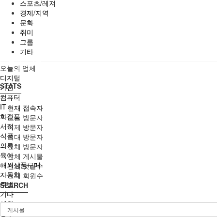
스포츠/레져
경제/지역
문화
취미
그룹
기타
업체게시판
오늘의 업체
디지털
STATS
가전
컴퓨터
IT
현재 접속자
화장품
오늘 방문자
서적
어제 방문자
식품
최대 방문자
의류
전체 방문자
육아
전체 게시물
해외상품구매
전체 댓글수
자동차
전체 회원수
주방
SEARCH
기타
생활
공구