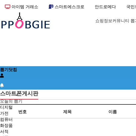
아이템 거래소
스마트에스크로
안드로메다
국민
쇼핑정보커뮤니티 뽑
뽑기닷컴
스마트폰게시판
뽑기
오늘의 뽑기
디지털
번호
제목
이름
가전
컴퓨터
화장품
서적