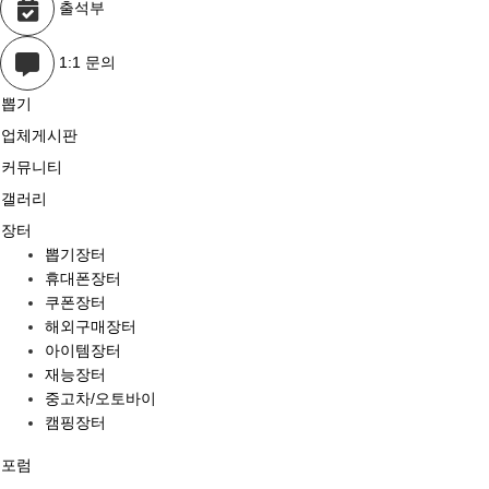
출석부
1:1 문의
뽑기
업체게시판
커뮤니티
갤러리
장터
뽑기장터
휴대폰장터
쿠폰장터
해외구매장터
아이템장터
재능장터
중고차/오토바이
캠핑장터
포럼