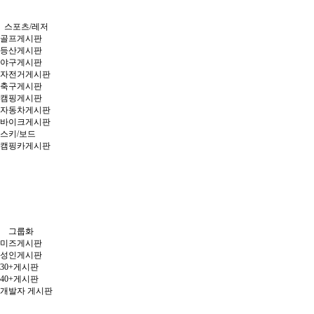
스포츠/레저
골프게시판
등산게시판
야구게시판
자전거게시판
축구게시판
캠핑게시판
자동차게시판
바이크게시판
스키/보드
캠핑카게시판
그룹화
미즈게시판
성인게시판
30+게시판
40+게시판
개발자 게시판