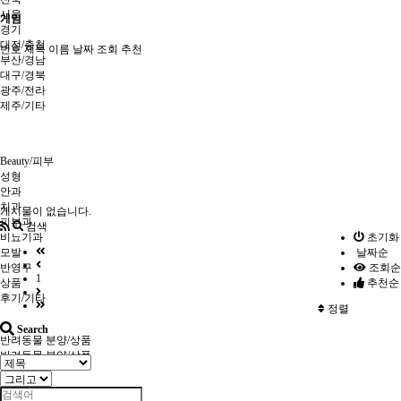
서울
게임
경기
대전/충청
번호
제목
이름
날짜
조회
추천
부산/경남
대구/경북
광주/전라
제주/기타
Beauty/피부
성형
안과
치과
게시물이 없습니다.
피부과
검색
비뇨기과
초기화
모발
날짜순
반영구
조회순
1
상품
추천순
후기/기타
정렬
Search
반려동물 분양/상품
반려동물 분양/상품