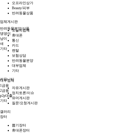
오프라인상가
Beauty/피부
반려동물상품
업체게시판
반려동물분양/상품
오늘의업체
댕댕이
휴대폰
냥이
통신
새
카드
기타
렌탈
보험상담
반려동물분양
대부업체
기타
커뮤니티
대부업체
1금융
자유게시판
2금융
정치토론/이슈
p2p대출
유머게시판
기타
질문/요청게시판
갤러리
장터
뽑기장터
휴대폰장터