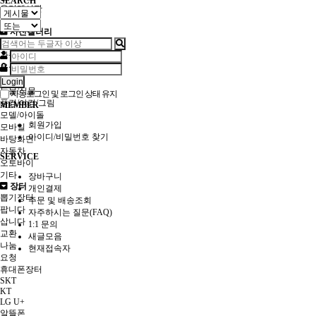
SEARCH
유머게시판
질문/요청
사진갤러리
인물
가족/아이
음식
여행
Login
동물/식물
자동로그인 및 로그인 상태 유지
풍경/야경/그림
MEMBER
모델/아이돌
회원가입
모바일
아이디/비밀번호 찾기
바탕화면
자동차
SERVICE
오토바이
기타
장바구니
장터
개인결제
뽑기장터
주문 및 배송조회
팝니다
자주하시는 질문(FAQ)
삽니다
1:1 문의
교환
새글모음
나눔
현재접속자
요청
휴대폰장터
SKT
KT
LG U+
알뜰폰