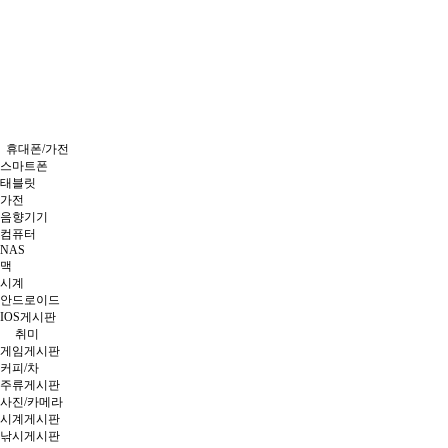
휴대폰/가전
스마트폰
태블릿
가전
음향기기
컴퓨터
NAS
맥
시계
안드로이드
IOS게시판
취미
게임게시판
커피/차
주류게시판
사진/카메라
시계게시판
낚시게시판