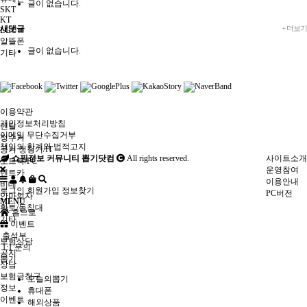
글이 없습니다.
SKT
KT
새댓글
+ 더보기
LGU +
알뜰폰
글이 없습니다.
기타
이용약관
개인정보처리방침
렌탈
이메일 무단수집거부
정수기
책임의 한계와 법적고지
공기 청청기/IT
쇼핑정보 커뮤니티 뽑기닷컴
All rights reserved.
사이트소개
노트북/PC
운영참여
렌트카
이용안내
비데
로그인
회원가입
정보찾기
PC버전
안마의자
MENU
황토/돌침대
홈으로
기타
이벤트
출석부
보험상담
1:1 문의
공지
뽑기
상담
보험금청구
오늘의뽑기
정보
휴대폰
이벤트
해외상품