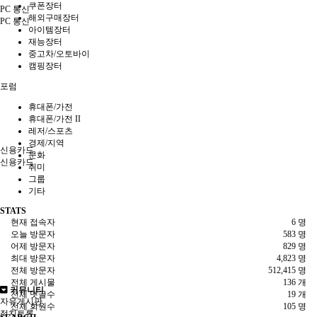
쿠폰장터
PC 통신
해외구매장터
PC 통신
아이템장터
재능장터
중고차/오토바이
캠핑장터
포럼
휴대폰/가전
휴대폰/가전 II
레저/스포츠
경제/지역
신용카드
문화
신용카드
취미
그룹
기타
STATS
현재 접속자
6 명
오늘 방문자
583 명
어제 방문자
829 명
최대 방문자
4,823 명
전체 방문자
512,415 명
전체 게시물
136 개
커뮤니티
전체 댓글수
19 개
자유게시판
전체 회원수
105 명
정치토론