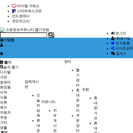
아이템 거래소
스마트에스크로
안드로메다
국민의소리
쇼핑정보커뮤니티 뽑기닷컴
로그인
회원가입
뽑기닷컴
친구등록
사이트공유
접속 6
장터
뽑기
오늘의 뽑기
뽑
디지털
기
가전
장
업체게시
컴퓨터
터
판
화장품
포럼
휴
서적
오
대
식품
휴
늘
폰
커뮤니티
의류
대
의
장
육아
폰/
업
자
터
자동차
가
체
유
쿠
주방
전
휴
게
폰
기타
휴
대
시
장
생활
대
폰
판
터
뽑기
공구