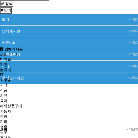
검색
닫기
뽑기
+ 더보
업체게시판
+ 더보
커뮤니티
+ 더보
업체게시판
오늘의 업체
사진갤러리
+ 더보
디지털
가전
장터
+ 더보
컴퓨터
IT
주제별게시판
+ 더보
화장품
서적
식품
의류
육아
해외상품구매
자동차
주방
기타
생활
새글
+ 더보기
공구
휴대폰