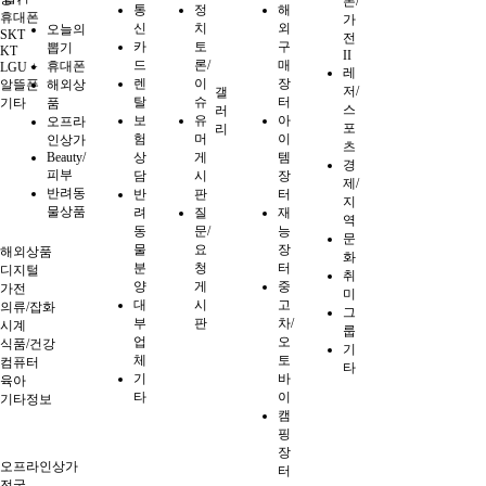
폰/
통
정
해
휴대폰
가
신
치
외
오늘의
SKT
전
카
토
구
뽑기
KT
II
드
론/
매
휴대폰
LGU +
레
렌
이
장
알뜰폰
해외상
저/
갤
탈
슈
터
기타
품
스
러
보
유
아
오프라
포
리
험
머
이
인상가
츠
Beauty/
상
게
템
경
피부
담
시
장
제/
반려동
반
판
터
지
물상품
려
질
재
역
동
문/
능
문
물
요
장
해외상품
화
분
청
터
디지털
취
양
게
중
가전
미
대
시
고
의류/잡화
그
부
판
차/
시계
룹
업
오
식품/건강
기
체
토
컴퓨터
타
기
바
육아
타
이
기타정보
캠
핑
장
오프라인상가
터
전국