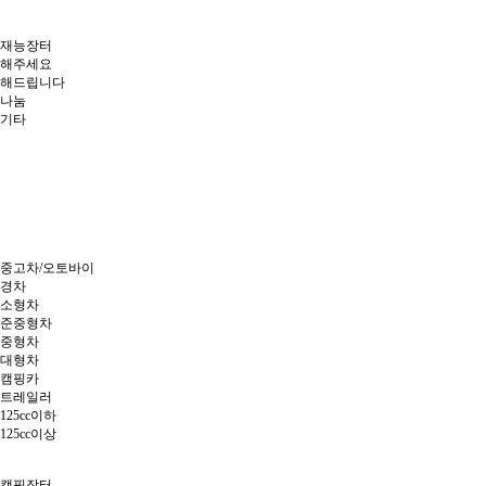
재능장터
해주세요
해드립니다
나눔
기타
중고차/오토바이
경차
소형차
준중형차
중형차
대형차
캠핑카
트레일러
125cc이하
125cc이상
캠핑장터