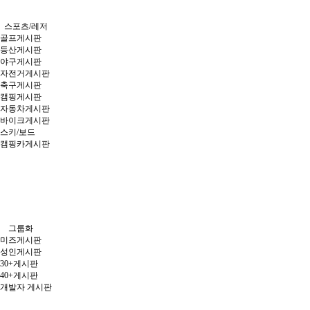
스포츠/레저
골프게시판
등산게시판
야구게시판
자전거게시판
축구게시판
캠핑게시판
자동차게시판
바이크게시판
스키/보드
캠핑카게시판
그룹화
미즈게시판
성인게시판
30+게시판
40+게시판
개발자 게시판