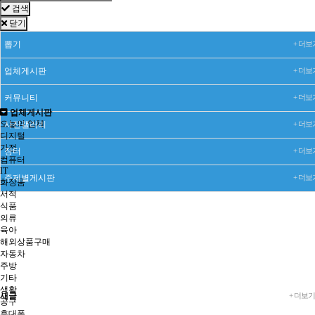
검색
닫기
뽑기
+ 더보
업체게시판
+ 더보
커뮤니티
+ 더보
업체게시판
오늘의 업체
사진갤러리
+ 더보
디지털
가전
장터
+ 더보
컴퓨터
IT
주제별게시판
+ 더보
화장품
서적
식품
의류
육아
해외상품구매
자동차
주방
기타
생활
새글
+ 더보기
공구
휴대폰