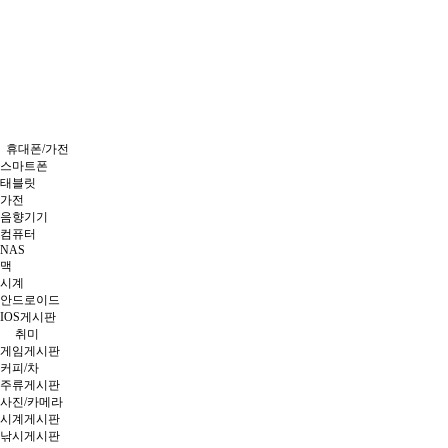
휴대폰/가전
스마트폰
태블릿
가전
음향기기
컴퓨터
NAS
맥
시계
안드로이드
IOS게시판
취미
게임게시판
커피/차
주류게시판
사진/카메라
시계게시판
낚시게시판