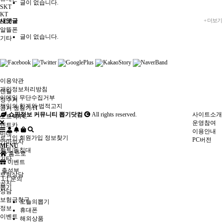
글이 없습니다.
SKT
KT
새댓글
+ 더보기
LGU +
알뜰폰
글이 없습니다.
기타
이용약관
개인정보처리방침
렌탈
이메일 무단수집거부
정수기
책임의 한계와 법적고지
공기 청청기/IT
쇼핑정보 커뮤니티 뽑기닷컴
All rights reserved.
사이트소개
노트북/PC
운영참여
렌트카
이용안내
비데
로그인
회원가입
정보찾기
PC버전
안마의자
MENU
황토/돌침대
홈으로
기타
이벤트
출석부
보험상담
1:1 문의
공지
뽑기
상담
보험금청구
오늘의뽑기
정보
휴대폰
이벤트
해외상품