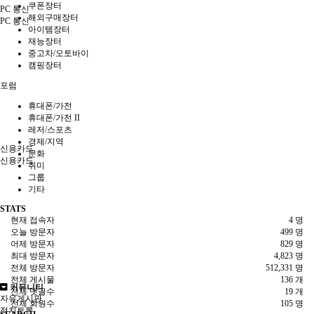
쿠폰장터
PC 통신
해외구매장터
PC 통신
아이템장터
재능장터
중고차/오토바이
캠핑장터
포럼
휴대폰/가전
휴대폰/가전 II
레저/스포츠
경제/지역
신용카드
문화
신용카드
취미
그룹
기타
STATS
현재 접속자
4 명
오늘 방문자
499 명
어제 방문자
829 명
최대 방문자
4,823 명
전체 방문자
512,331 명
전체 게시물
136 개
커뮤니티
전체 댓글수
19 개
자유게시판
전체 회원수
105 명
정치토론