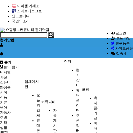
아이템 거래소
스마트에스크로
안드로메다
국민의소리
쇼핑정보커뮤니티 뽑기닷컴
로그인
회원가입
뽑기닷컴
친구등록
사이트공유
접속 4
장터
뽑기
오늘의 뽑기
뽑
디지털
기
가전
장
업체게시
컴퓨터
터
판
화장품
포럼
휴
서적
오
대
식품
휴
늘
폰
커뮤니티
의류
대
의
장
육아
폰/
업
자
터
자동차
가
체
유
쿠
주방
전
휴
게
폰
기타
휴
대
시
장
생활
대
폰
판
터
뽑기
공구