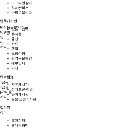
오프라인상가
Beauty/피부
반려동물상품
업체게시판
반려동물분양/상품
오늘의업체
댕댕이
휴대폰
냥이
통신
새
카드
기타
렌탈
보험상담
반려동물분양
대부업체
기타
커뮤니티
대부업체
1금융
자유게시판
2금융
정치토론/이슈
p2p대출
유머게시판
기타
질문/요청게시판
갤러리
장터
뽑기장터
휴대폰장터