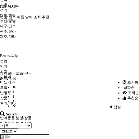
서울
IOS 게시판
경기
대전/충청
번호
제목
이름
날짜
조회
추천
부산/경남
대구/경북
광주/전라
제주/기타
Beauty/피부
성형
안과
치과
게시물이 없습니다.
피부과
검색
비뇨기과
초기화
모발
날짜순
반영구
조회순
1
상품
추천순
후기/기타
정렬
Search
반려동물 분양/상품
반려동물 분양/상품