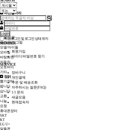
SEARCH
유머게시판
질문/요청
사진갤러리
인물
가족/아이
음식
여행
Login
동물/식물
자동로그인 및 로그인 상태 유지
풍경/야경/그림
MEMBER
모델/아이돌
회원가입
모바일
아이디/비밀번호 찾기
바탕화면
자동차
SERVICE
오토바이
기타
장바구니
장터
개인결제
뽑기장터
주문 및 배송조회
팝니다
자주하시는 질문(FAQ)
삽니다
1:1 문의
교환
새글모음
나눔
현재접속자
요청
휴대폰장터
SKT
KT
LG U+
알뜰폰