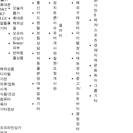
폰/
통
정
해
휴대폰
가
신
치
외
오늘의
SKT
전
카
토
구
뽑기
KT
II
드
론/
매
휴대폰
LGU +
레
렌
이
장
알뜰폰
해외상
저/
갤
탈
슈
터
기타
품
스
러
보
유
아
오프라
포
리
험
머
이
인상가
츠
Beauty/
상
게
템
경
피부
담
시
장
제/
반려동
반
판
터
지
물상품
려
질
재
역
동
문/
능
문
물
요
장
해외상품
화
분
청
터
디지털
취
양
게
중
가전
미
대
시
고
의류/잡화
그
부
판
차/
시계
룹
업
오
식품/건강
기
체
토
컴퓨터
타
기
바
육아
타
이
기타정보
캠
핑
장
오프라인상가
터
전국