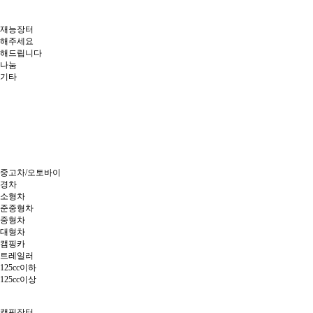
재능장터
해주세요
해드립니다
나눔
기타
중고차/오토바이
경차
소형차
준중형차
중형차
대형차
캠핑카
트레일러
125cc이하
125cc이상
캠핑장터