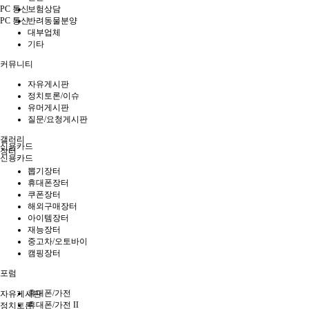
보험상담
PC 통신
반려동물분양
PC 통신
대부업체
기타
커뮤니티
자유게시판
정치토론/이슈
유머게시판
질문/요청게시판
갤러리
신용카드
장터
신용카드
뽑기장터
휴대폰장터
쿠폰장터
해외구매장터
아이템장터
재능장터
중고차/오토바이
캠핑장터
포럼
커뮤니티
휴대폰/가전
자유게시판
휴대폰/가전 II
정치토론