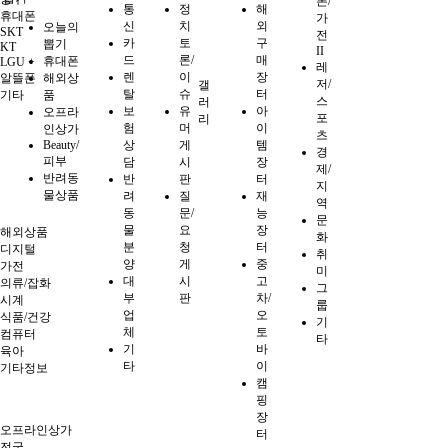
폰/
통
정
해
휴대폰
가
신
치
외
오늘의
SKT
전
카
토
구
뽑기
KT
II
드
론/
매
휴대폰
LGU +
레
렌
이
장
알뜰폰
해외상
저/
갤
탈
슈
터
기타
품
스
러
보
유
아
오프라
포
리
험
머
이
인상가
츠
Beauty/
상
게
템
경
피부
담
시
장
제/
반려동
반
판
터
지
물상품
려
질
재
역
동
문/
능
문
물
요
장
해외상품
화
분
청
터
디지털
취
양
게
중
가전
미
대
시
고
의류/잡화
그
부
판
차/
시계
룹
업
오
식품/건강
기
체
토
컴퓨터
타
기
바
육아
타
이
기타정보
캠
핑
장
오프라인상가
터
전국