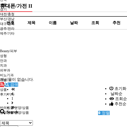
서울
휴대폰/가전 II
경기
대전/충청
부산/경남
번호
제목
이름
날짜
조회
추천
대구/경북
광주/전라
제주/기타
Beauty/피부
성형
안과
치과
피부과
비뇨기과
게시물이 없습니다.
모발
검색
반영구
초기화
상품
날짜순
후기/기타
1
조회순
추천순
반려동물 분양/상품
Search
반려동물 분양/상품
정렬