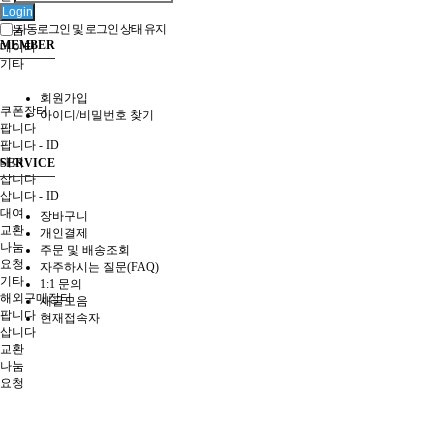
Login
기타
자동로그인 및 로그인 상태 유지
나눔
MEMBER
데이터
기타
회원가입
쿠폰장터
아이디/비밀번호 찾기
팝니다
팝니다 - ID
대여
SERVICE
삽니다
삽니다 - ID
대여
장바구니
교환
개인결제
나눔
주문 및 배송조회
요청
자주하시는 질문(FAQ)
기타
1:1 문의
해외구매장터
새글모음
팝니다
현재접속자
삽니다
교환
나눔
요청