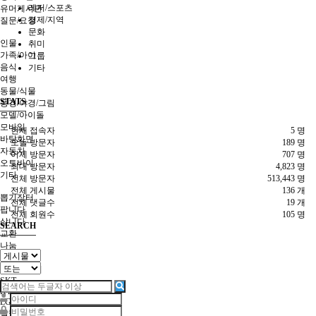
레저/스포츠
유머게시판
경제/지역
질문/요청
문화
사진갤러리
인물
취미
가족/아이
그룹
음식
기타
여행
동물/식물
STATS
풍경/야경/그림
모델/아이돌
모바일
현재 접속자
5 명
바탕화면
오늘 방문자
189 명
자동차
어제 방문자
707 명
오토바이
최대 방문자
4,823 명
기타
전체 방문자
513,443 명
장터
전체 게시물
136 개
뽑기장터
전체 댓글수
19 개
팝니다
전체 회원수
105 명
삽니다
SEARCH
교환
나눔
요청
휴대폰장터
SKT
KT
LG U+
알뜰폰