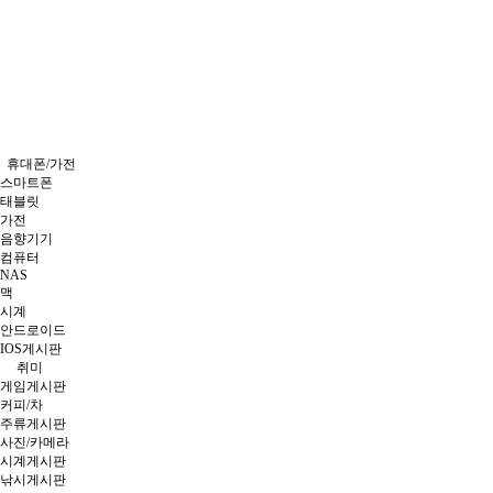
휴대폰/가전
스마트폰
태블릿
가전
음향기기
컴퓨터
NAS
맥
시계
안드로이드
IOS게시판
취미
게임게시판
커피/차
주류게시판
사진/카메라
시계게시판
낚시게시판