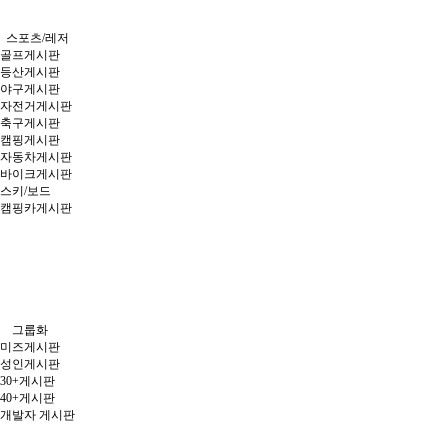
스포츠/레저
골프게시판
등산게시판
야구게시판
자전거게시판
축구게시판
캠핑게시판
자동차게시판
바이크게시판
스키/보드
캠핑카게시판
그룹화
미즈게시판
성인게시판
30+게시판
40+게시판
개발자 게시판