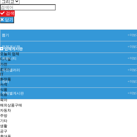
검색
닫기
뽑기
+ 더보
업체게시판
+ 더보
업체게시판
오늘의 업체
커뮤니티
+ 더보
디지털
가전
컴퓨터
사진갤러리
+ 더보
IT
화장품
장터
+ 더보
서적
식품
주제별게시판
+ 더보
의류
육아
해외상품구매
자동차
주방
기타
생활
공구
휴대폰