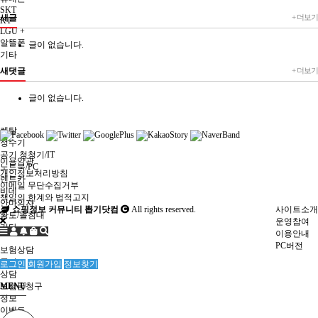
SKT
새글
+ 더보기
KT
LGU +
알뜰폰
글이 없습니다.
기타
새댓글
+ 더보기
글이 없습니다.
렌탈
정수기
공기 청청기/IT
이용약관
노트북/PC
개인정보처리방침
렌트카
이메일 무단수집거부
비데
책임의 한계와 법적고지
안마의자
쇼핑정보 커뮤니티 뽑기닷컴
All rights reserved.
사이트소개
황토/돌침대
운영참여
기타
이용안내
PC버전
보험상담
공지
로그인
회원가입
정보찾기
상담
MENU
보험금청구
정보
이벤트