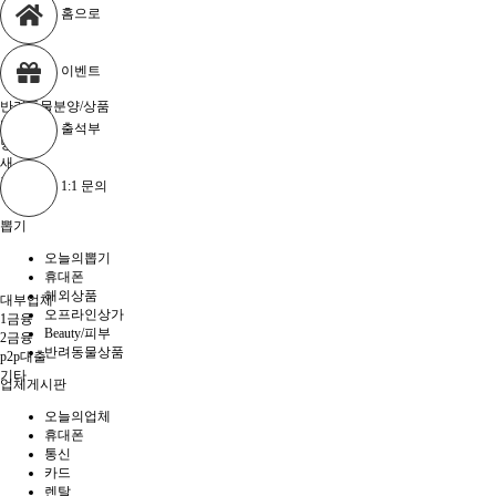
홈으로
이벤트
반려동물분양/상품
댕댕이
출석부
냥이
새
기타
1:1 문의
뽑기
오늘의뽑기
휴대폰
해외상품
대부업체
오프라인상가
1금융
Beauty/피부
2금융
반려동물상품
p2p대출
기타
업체게시판
오늘의업체
휴대폰
통신
카드
렌탈