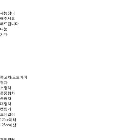
재능장터
해주세요
해드립니다
나눔
기타
중고차/오토바이
경차
소형차
준중형차
중형차
대형차
캠핑카
트레일러
125cc이하
125cc이상
캠핑장터