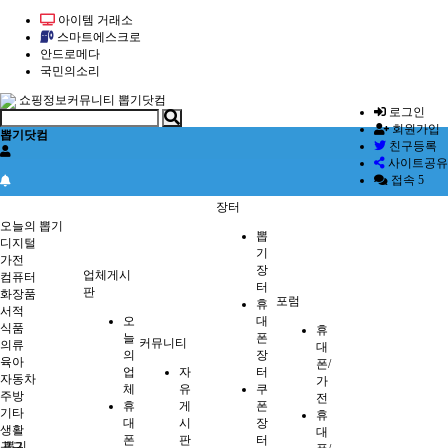
아이템 거래소
스마트에스크로
안드로메다
국민의소리
쇼핑정보커뮤니티 뽑기닷컴
로그인
회원가입
뽑기닷컴
친구등록
사이트공유
접속 5
장터
뽑기
오늘의 뽑기
뽑
디지털
기
가전
장
업체게시
컴퓨터
터
판
화장품
포럼
휴
서적
오
대
식품
휴
늘
폰
커뮤니티
의류
대
의
장
육아
폰/
업
자
터
자동차
가
체
유
쿠
주방
전
휴
게
폰
기타
휴
대
시
장
생활
대
폰
판
터
뽑기
공구