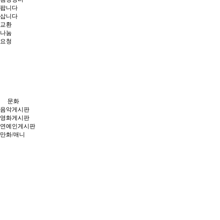
팝니다
삽니다
교환
나눔
요청
주제별게시판
문화
음악게시판
영화게시판
연예인게시판
만화/애니