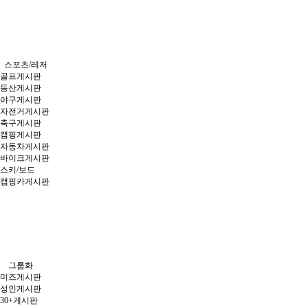
스포츠/레저
골프게시판
등산게시판
야구게시판
자전거게시판
축구게시판
캠핑게시판
자동차게시판
바이크게시판
스키/보드
캠핑카게시판
그룹화
미즈게시판
성인게시판
30+게시판