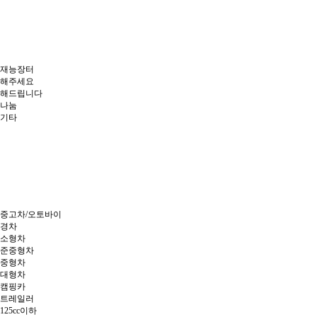
재능장터
해주세요
해드립니다
나눔
기타
중고차/오토바이
경차
소형차
준중형차
중형차
대형차
캠핑카
트레일러
125cc이하