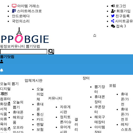
아이템 거래소
로그인
스마트에스크로
회원가입
안드로메다
친구등록
국민의소리
사이트공유
접속 3
쇼
핑정보커뮤니티 뽑기닷컴
뽑기닷컴
장터
뽑기
업체게시판
오늘의 뽑기
포럼
뽑기장
디지털
오늘
터
뽑기
가전
의업
휴대
휴대폰
커뮤니티
컴퓨터
체
폰/가
장터
오늘의
화장품
휴대
전
자유게
쿠폰장
뽑기
서적
폰
휴대
시판
터
휴대폰
식품
통신
폰/가
정치토
해외구
해외상
의류
카드
갤
전 II
론/이슈
매장터
품
육아
렌탈
러
레저/
유머게
아이템
오프라
자동차
보험
리
스포츠
시판
장터
인상가