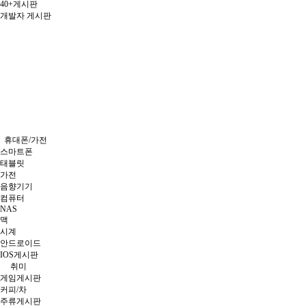
40+게시판
개발자 게시판
휴대폰/가전
스마트폰
태블릿
가전
음향기기
컴퓨터
NAS
맥
시계
안드로이드
IOS게시판
취미
게임게시판
커피/차
주류게시판