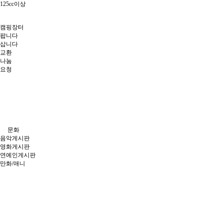
125cc이상
캠핑장터
팝니다
삽니다
교환
나눔
요청
주제별게시판
문화
음악게시판
영화게시판
연예인게시판
만화/애니