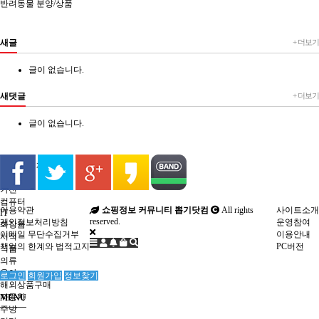
반려동물 분양/상품
새글
+ 더보기
글이 없습니다.
새댓글
+ 더보기
글이 없습니다.
업체게시판
오늘의 업체
디지털
가전
컴퓨터
이용약관
쇼핑정보 커뮤니티 뽑기닷컴
All rights
사이트소개
IT
reserved.
개인정보처리방침
운영참여
화장품
이메일 무단수집거부
이용안내
서적
책임의 한계와 법적고지
PC버전
식품
의류
육아
로그인
회원가입
정보찾기
해외상품구매
자동차
MENU
주방