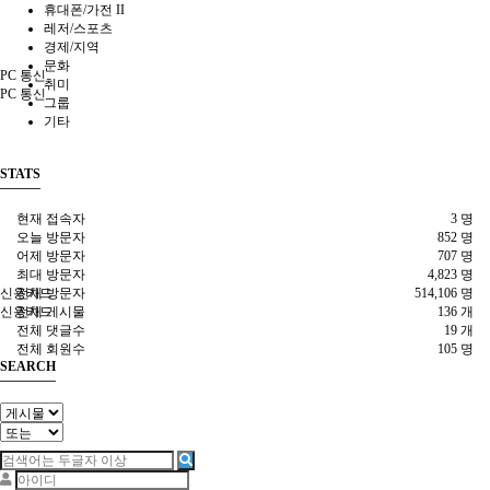
휴대폰/가전 II
레저/스포츠
경제/지역
문화
PC 통신
취미
PC 통신
그룹
기타
STATS
현재 접속자
3 명
오늘 방문자
852 명
어제 방문자
707 명
최대 방문자
4,823 명
신용카드
전체 방문자
514,106 명
신용카드
전체 게시물
136 개
전체 댓글수
19 개
전체 회원수
105 명
SEARCH