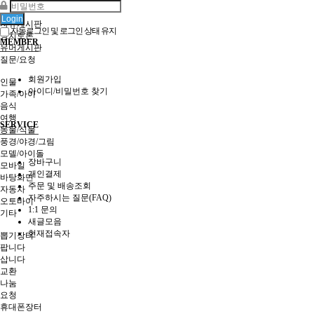
커뮤니티
Login
자유게시판
자동로그인 및 로그인 상태 유지
정치토론
MEMBER
유머게시판
질문/요청
사진갤러리
회원가입
인물
아이디/비밀번호 찾기
가족/아이
음식
여행
SERVICE
동물/식물
풍경/야경/그림
모델/아이돌
장바구니
모바일
개인결제
바탕화면
주문 및 배송조회
자동차
자주하시는 질문(FAQ)
오토바이
1:1 문의
기타
새글모음
장터
현재접속자
뽑기장터
팝니다
삽니다
교환
나눔
요청
휴대폰장터