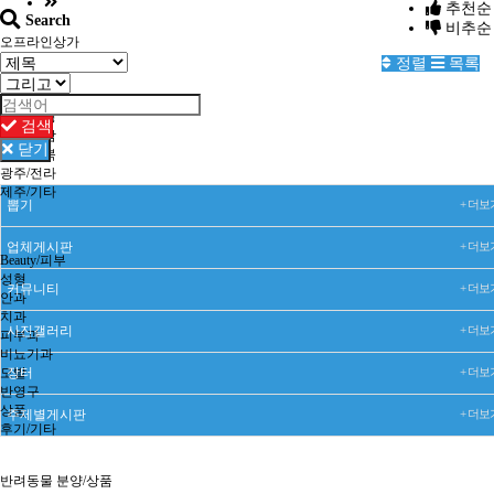
추천순
Search
비추순
오프라인상가
전국
정렬
목록
서울
경기
대전/충청
검색
부산/경남
닫기
대구/경북
광주/전라
제주/기타
뽑기
+ 더보
업체게시판
+ 더보
Beauty/피부
성형
커뮤니티
+ 더보
안과
치과
사진갤러리
+ 더보
피부과
비뇨기과
모발
장터
+ 더보
반영구
상품
주제별게시판
+ 더보
후기/기타
반려동물 분양/상품