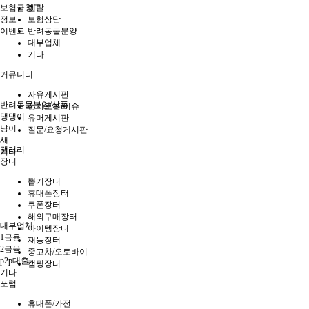
보험금청구
렌탈
정보
보험상담
이벤트
반려동물분양
대부업체
기타
커뮤니티
자유게시판
반려동물분양/상품
정치토론/이슈
댕댕이
유머게시판
냥이
질문/요청게시판
새
갤러리
기타
장터
뽑기장터
휴대폰장터
쿠폰장터
해외구매장터
대부업체
아이템장터
1금융
재능장터
2금융
중고차/오토바이
p2p대출
캠핑장터
기타
포럼
휴대폰/가전