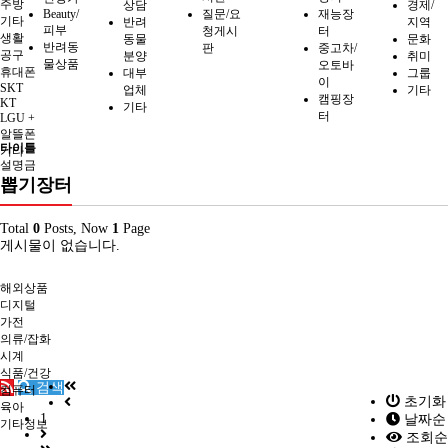
주방
상담
경제/
Beauty/
질문/요
재능장
기타
반려
지역
피부
청게시
터
생활
동물
문화
반려동
판
중고차/
공구
분양
취미
물상품
오토바
휴대폰
대부
그룹
이
SKT
업체
기타
캠핑장
KT
기타
터
LGU +
알뜰폰
타이틀
기타
설명금
뽑기장터
Total
0
Posts, Now
1
Page
게시물이 없습니다.
해외상품
디지털
가전
의류/잡화
시계
식품/건강
검색
컴퓨터
초기화
육아
1
날짜순
기타정보
조회순