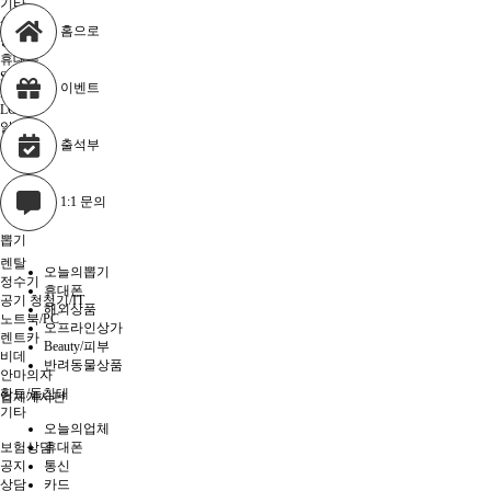
기타
생활
홈으로
공구
휴대폰
SKT
이벤트
KT
LGU +
알뜰폰
출석부
기타
1:1 문의
뽑기
렌탈
오늘의뽑기
정수기
휴대폰
공기 청청기/IT
해외상품
노트북/PC
오프라인상가
렌트카
Beauty/피부
비데
반려동물상품
안마의자
황토/돌침대
업체게시판
기타
오늘의업체
보험상담
휴대폰
공지
통신
상담
카드