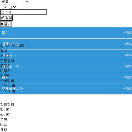
나눔
기타
검색
닫기
뽑기
+ 더보
업체게시판
+ 더보
중고차/오토바이
경차
커뮤니티
+ 더보
소형차
준중형차
중형차
사진갤러리
+ 더보
대형차
캠핑카
장터
+ 더보
트레일러
125cc이하
주제별게시판
+ 더보
125cc이상
캠핑장터
팝니다
삽니다
교환
나눔
요청