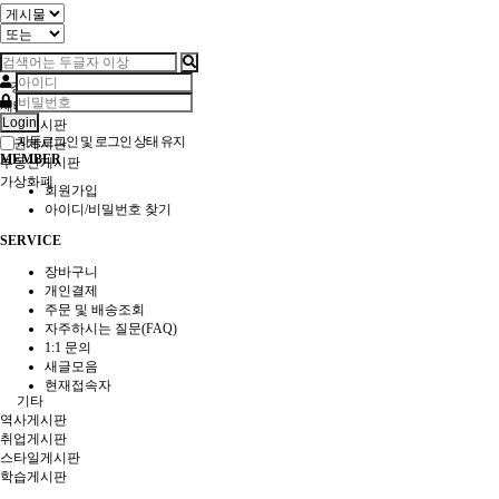
경제/지역
재테크게시판
Login
해외게시판
자동로그인 및 로그인 상태 유지
증권게시판
MEMBER
부동산게시판
가상화폐
회원가입
아이디/비밀번호 찾기
SERVICE
장바구니
개인결제
주문 및 배송조회
자주하시는 질문(FAQ)
1:1 문의
새글모음
현재접속자
기타
역사게시판
취업게시판
스타일게시판
학습게시판