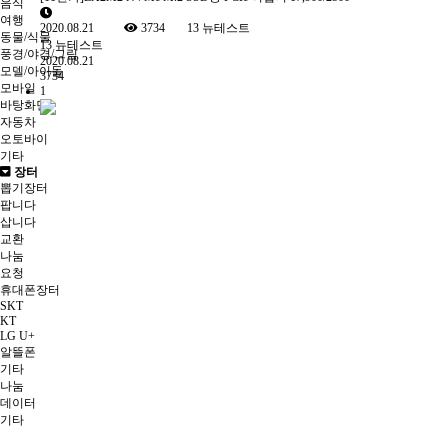
음식
여행
2020.08.21
3734
13
뉴테스트
동물/식물
13
뉴테스트
풍경/야경/그림
2020.08.21
모델/아이돌
3734
모바일
1
바탕화면
자동차
오토바이
기타
장터
뽑기장터
팝니다
삽니다
교환
나눔
요청
휴대폰장터
SKT
KT
LG U+
알뜰폰
기타
나눔
데이터
기타