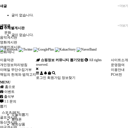
새글
+ 더보기
글이 없습니다.
새댓글
+ 더보기
주제별게시판
문화
글이 없습니다.
음악게시판
영화게시판
연예인게시판
만화/애니
이용약관
쇼핑정보 커뮤니티 뽑기닷컴
All rights
사이트소개
reserved.
개인정보처리방침
운영참여
이메일 무단수집거부
이용안내
책임의 한계와 법적고지
PC버전
로그인
회원가입
정보찾기
MENU
홈으로
이벤트
출석부
1:1 문의
뽑기
스포츠/레저
오늘의뽑기
골프게시판
휴대폰
등산게시판
해외상품
야구게시판