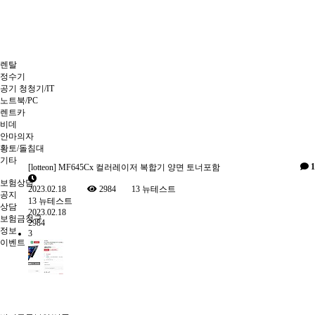
렌탈
정수기
공기 청청기/IT
노트북/PC
렌트카
비데
안마의자
황토/돌침대
기타
1
[lotteon] MF645Cx 컬러레이저 복합기 양면 토너포함
보험상담
2023.02.18
2984
13
뉴테스트
공지
13
뉴테스트
상담
2023.02.18
보험금청구
2984
정보
3
이벤트