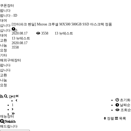
쿠폰장터
팝니다
팝니다 - ID
대여
[인터파크 쎈딜] Micron 크루셜 MX500 500GB SSD 아스크텍 정품
삽니다
삽니다 - ID
2020.08.17
3558
13
뉴테스트
대여
13
뉴테스트
교환
2020.08.17
나눔
3558
요청
기타
해외구매장터
팝니다
삽니다
교환
나눔
요청
검색
초기화
1
날짜순
조회순
재능장터
정렬
목록
해주세요
Search
해드립니다