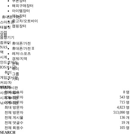
쿠폰장터
해외구매장터
아이템장터
재능장터
휴대폰/가전
중고차/오토바이
스마트폰
캠핑장터
태블릿
가전
포럼
음향기기
컴퓨터
휴대폰/가전
NAS
휴대폰/가전 II
맥
레저/스포츠
시계
경제/지역
안드로이드
문화
IOS게시판
취미
취미
그룹
게임게시판
기타
커피/차
STATS
주류게시판
현재 접속자
8 명
사진/카메라
오늘 방문자
543 명
시계게시판
어제 방문자
715 명
낚시게시판
최대 방문자
4,823 명
전체 방문자
513,090 명
전체 게시물
136 개
전체 댓글수
19 개
전체 회원수
105 명
SEARCH