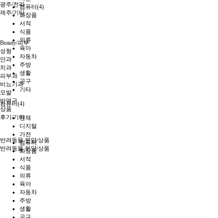
광주/전라
컴퓨터(4)
제주/기타
화장품
서적
식품
의류
Beauty/피부
육아
성형
자동차
안과
주방
치과
생활
피부과
공구
비뇨기과
기타
모발
반영구
컴퓨터(4)
상품
후기/기타
전체
디지털
가전
반려동물 분양/상품
컴퓨터
반려동물 분양/상품
화장품
서적
식품
의류
육아
자동차
주방
생활
공구