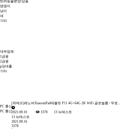
반려동물분양/상품
댕댕이
냥이
새
기타
대부업체
1금융
2금융
p2p대출
기타
[위메프]레노버XiaoxinPad태블릿 P11 4G+64G 2K WiFi 글로벌롬 / 무료...
PC 통신
PC 통신
2021.09.16
3378
13
뉴테스트
13
뉴테스트
2021.09.16
3378