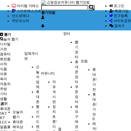
쇼핑정보커뮤니티 뽑기닷컴
아이템 거래소
로그인
스마트에스크로
회원가입
뽑기닷컴
안드로메다
친구등록
국민의소리
사이트공유
접속 8
장터
뽑기
오늘의 뽑기
뽑
디지털
기
가전
장
업체게시
컴퓨터
터
판
화장품
포럼
휴
서적
오
대
식품
휴
늘
폰
커뮤니티
의류
대
의
장
육아
폰/
업
자
터
자동차
가
체
유
쿠
주방
전
휴
게
폰
기타
휴
대
시
장
생활
대
폰
판
터
뽑기
공구
폰/
통
정
해
휴대폰
가
신
치
외
오늘의
SKT
전
카
토
구
뽑기
KT
II
드
론/
매
휴대폰
LGU +
레
렌
이
장
알뜰폰
해외상
저/
갤