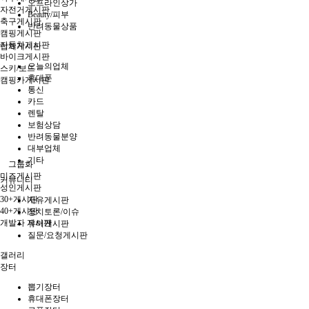
오프라인상가
자전거게시판
Beauty/피부
축구게시판
반려동물상품
캠핑게시판
자동차게시판
업체게시판
바이크게시판
오늘의업체
스키/보드
휴대폰
캠핑카게시판
통신
카드
렌탈
보험상담
반려동물분양
대부업체
기타
그룹화
미즈게시판
커뮤니티
성인게시판
30+게시판
자유게시판
40+게시판
정치토론/이슈
개발자 게시판
유머게시판
질문/요청게시판
갤러리
장터
뽑기장터
휴대폰장터