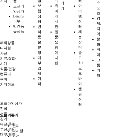
탈
슈
터
기타
품
스
러
보
유
아
오프라
포
리
험
머
이
인상가
츠
Beauty/
상
게
템
경
피부
담
시
장
제/
반려동
반
판
터
지
물상품
려
질
재
역
동
문/
능
문
물
요
장
해외상품
화
분
청
터
디지털
취
양
게
중
가전
미
대
시
고
의류/잡화
그
부
판
차/
시계
룹
업
오
식품/건강
기
체
토
컴퓨터
타
기
바
육아
타
이
기타정보
캠
핑
장
오프라인상가
터
전국
서울
오늘의뽑기
경기
대전/충청
전체
부산/경남
디지털
대구/경북
가전