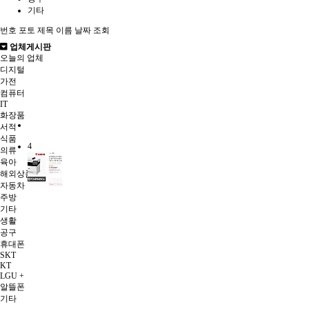
기타
번호
포토
제목
이름
날짜
조회
업체게시판
오늘의 업체
디지털
가전
컴퓨터
IT
화장품
서적
식품
4
의류
육아
해외상품구매
자동차
주방
기타
생활
공구
휴대폰
SKT
KT
LGU +
알뜰폰
기타