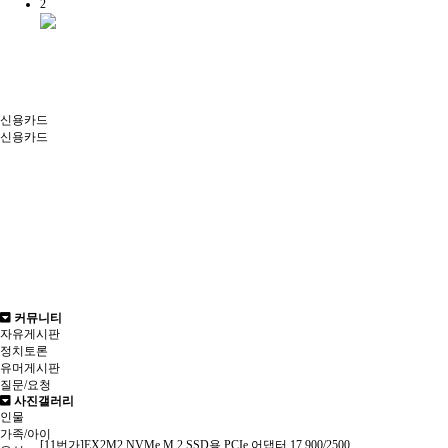
2
신용카드
신용카드
커뮤니티
자유게시판
정치토론
유머게시판
질문/요청
사진갤러리
인물
가족/아이
[11번가]EX2M2 NVMe M.2 SSD용 PCIe 어댑터 17,900/2500